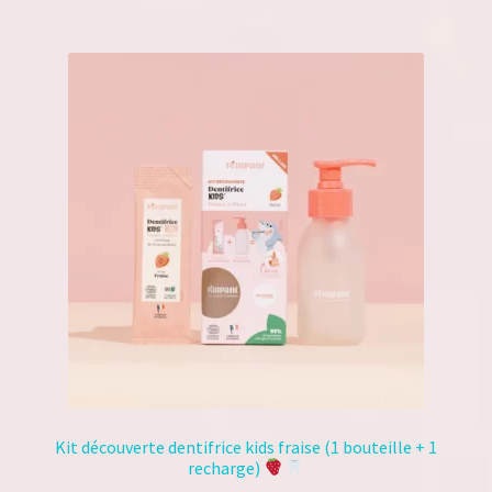
s
u
r
5
Kit découverte dentifrice kids fraise (1 bouteille + 1
recharge)