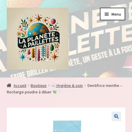
Aller
Aller
Menu
à
au
la
contenu
navigation
Accueil
Accueil
Boutique
Hygiène & soin
Dentifrice menthe –
Recharge poudre à diluer
Adhésion vendeur
Blog
Boutique