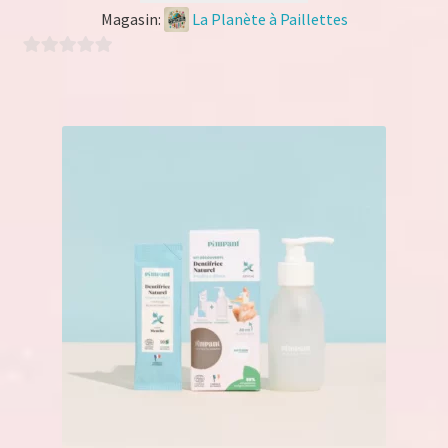
Magasin:
La Planète à Paillettes
0
s
u
r
5