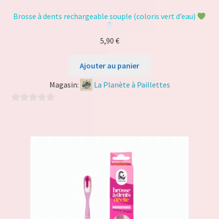
Brosse à dents rechargeable souple (coloris vert d’eau)
5,90
€
Ajouter au panier
Magasin:
La Planète à Paillettes
0
s
u
r
5