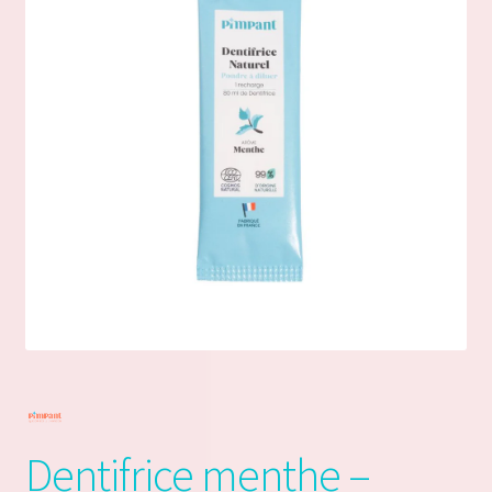
Conditions Générales d’Utilisation (CGU)
Conditions Générales de Vente (CGV)
Dashboard
Inscription du Vendeur
Mentions Légales de La Planète à Paillettes
Mon compte
My Orders
Panier
Dentifrice menthe –