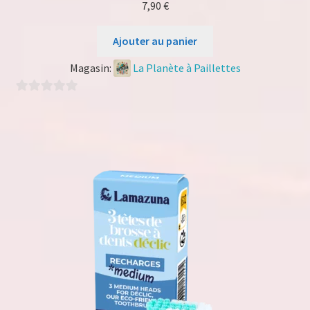
7,90
€
Ajouter au panier
Magasin:
La Planète à Paillettes
0
s
u
r
5