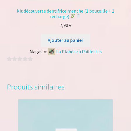
Kit découverte dentifrice menthe (1 bouteille + 1
recharge)
7,90
€
Ajouter au panier
Magasin:
La Planète à Paillettes
0
s
u
Produits similaires
r
5