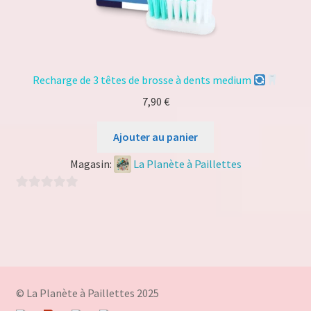
Recharge de 3 têtes de brosse à dents medium
7,90
€
Ajouter au panier
Magasin:
La Planète à Paillettes
0
s
u
r
5
© La Planète à Paillettes 2025