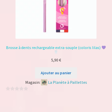
Brosse à dents rechargeable extra-souple (coloris lilas)
5,90
€
Ajouter au panier
Magasin:
La Planète à Paillettes
0
s
u