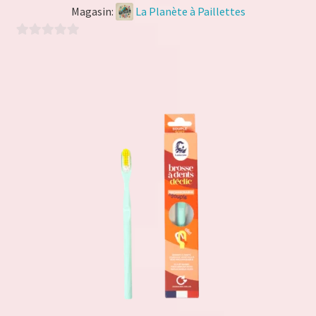
Magasin:
La Planète à Paillettes
0
s
u
r
5