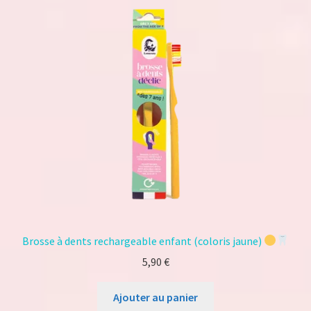
r
5
Brosse à dents rechargeable enfant (coloris jaune)
5,90
€
Ajouter au panier