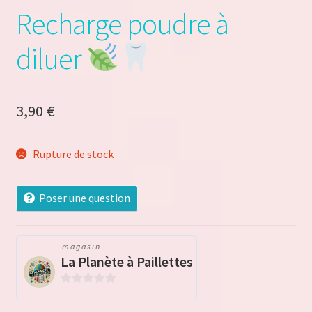
Politique de confidentialité
Recharge poudre à
Politique de confidentialité
diluer
Politique de Cookies
3,90
€
Store List
Store Manager
Rupture de stock
Validation de la commande
Poser une question
Notre engagement écologique – Découvrez La Planète à
Paillettes
magasin
La Planète à Paillettes
0
s