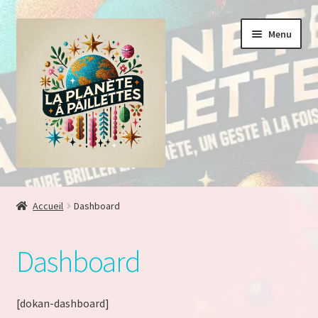
Aller
Aller
Menu
à
au
la
contenu
navigation
Accueil
Accueil
Dashboard
Adhésion vendeur
Dashboard
Blog
Boutique
[dokan-dashboard]