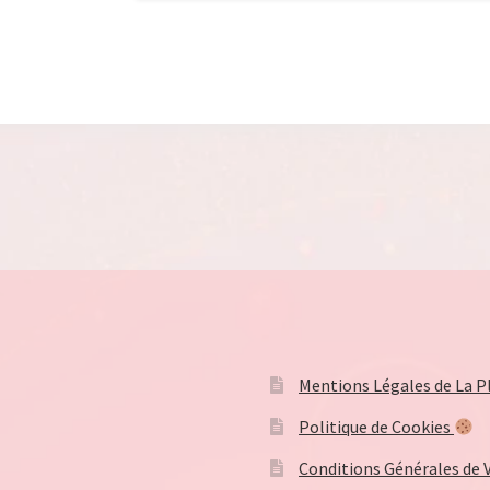
mot
de
passe
*
Mentions Légales de La Pl
Politique de Cookies
Conditions Générales de 