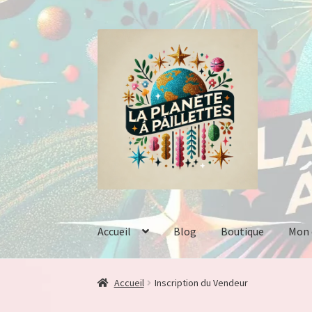
Aller
Aller
à
au
la
contenu
navigation
Accueil
Blog
Boutique
Mon
Accueil
Adhésion vendeur
Blog
Boutique
Condi
Accueil
Inscription du Vendeur