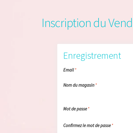
Conditions Générales de Vente (CGV)
Dashbo
Mon compte
My Orders
Panier
Politique de c
Inscription du Ven
Store List
Store Manager
Validation de la c
Notre engagement écologique – Découvrez La
Enregistrement
Email
*
Nom du magasin
*
Mot de passe
*
Confirmez le mot de passe
*