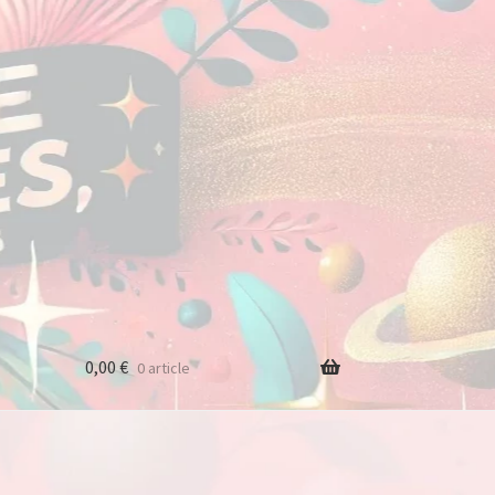
0,00
€
0 article