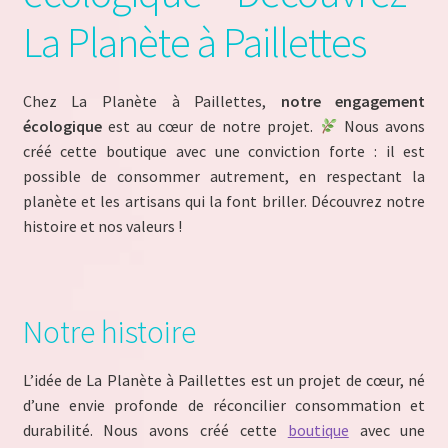
La Planète à Paillettes
Conditions Générales d’Utilisation (CGU)
Conditions Générales de Vente (CGV)
Chez La Planète à Paillettes,
notre engagement
écologique
est au cœur de notre projet.
Nous avons
Dashboard
créé cette boutique avec une conviction forte : il est
possible de consommer autrement, en respectant la
Inscription du Vendeur
planète et les artisans qui la font briller. Découvrez notre
histoire et nos valeurs !
Mentions Légales de La Planète à Paillettes
Mon compte
Notre histoire
My Orders
L’idée de La Planète à Paillettes est un projet de cœur, né
Panier
d’une envie profonde de réconcilier consommation et
durabilité. Nous avons créé cette
boutique
avec une