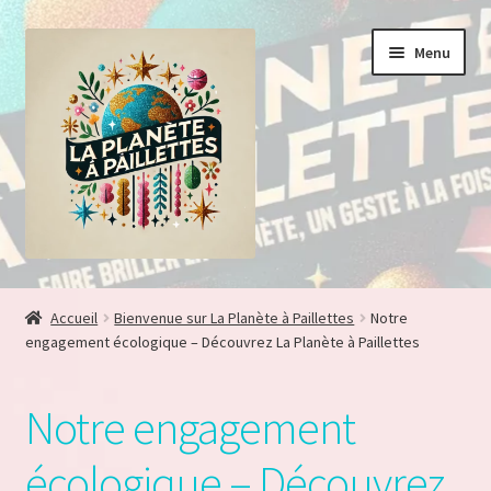
Aller
Aller
Menu
à
au
la
contenu
navigation
Accueil
Accueil
Bienvenue sur La Planète à Paillettes
Notre
engagement écologique – Découvrez La Planète à Paillettes
Adhésion vendeur
Blog
Notre engagement
Boutique
écologique – Découvrez