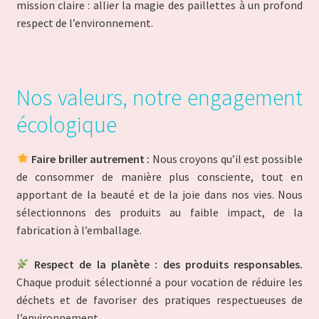
Politique de confidentialité
mission claire : allier la magie des paillettes à un profond
respect de l’environnement.
Politique de confidentialité
Politique de Cookies
Nos valeurs, notre engagement
Store List
écologique
Store Manager
Faire briller autrement :
Nous croyons qu’il est possible
de consommer de manière plus consciente, tout en
Validation de la commande
apportant de la beauté et de la joie dans nos vies. Nous
sélectionnons des produits au faible impact, de la
Notre engagement écologique – Découvrez La Planète à
fabrication à l’emballage.
Paillettes
Respect de la planète :
des produits responsables.
Chaque produit sélectionné a pour vocation de réduire les
déchets et de favoriser des pratiques respectueuses de
l’environnement.