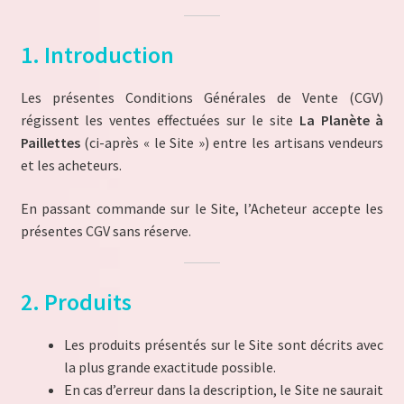
Conditions Générales d’Utilisation (CGU)
1. Introduction
Conditions Générales de Vente (CGV)
Les présentes Conditions Générales de Vente (CGV)
Dashboard
régissent les ventes effectuées sur le site
La Planète à
Paillettes
(ci-après « le Site ») entre les artisans vendeurs
et les acheteurs.
Inscription du Vendeur
En passant commande sur le Site, l’Acheteur accepte les
Mentions Légales de La Planète à Paillettes
présentes CGV sans réserve.
Mon compte
2. Produits
My Orders
Les produits présentés sur le Site sont décrits avec
Panier
la plus grande exactitude possible.
En cas d’erreur dans la description, le Site ne saurait